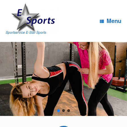
Ga
naar
de
inhoud
Menu
Sportservice E-Star Sports